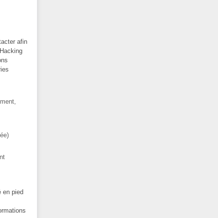
acter afin
 Hacking
ons
ries
ement,
née)
nt
é en pied
ormations