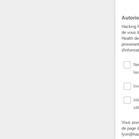
Autoris
Hacking H
de vous t
Health de
provenant
d'informa
New
lau
Inv
Inf
sél
Vous pouv
de page d
lyon@hack