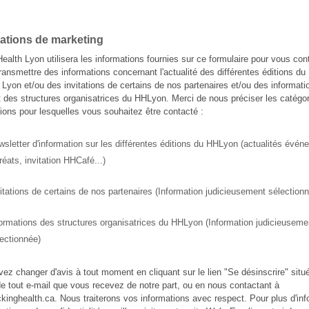
ations de marketing
ealth Lyon utilisera les informations fournies sur ce formulaire pour vous cont
ransmettre des informations concernant l'actualité des différentes éditions du
 Lyon et/ou des invitations de certains de nos partenaires et/ou des informati
 des structures organisatrices du HHLyon. Merci de nous préciser les catégo
tions pour lesquelles vous souhaitez être contacté :
sletter d'information sur les différentes éditions du HHLyon (actualités évén
réats, invitation HHCafé...)
itations de certains de nos partenaires (Information judicieusement sélection
ormations des structures organisatrices du HHLyon (Information judicieuseme
ectionnée)
ez changer d'avis à tout moment en cliquant sur le lien "Se désinscrire" situ
e tout e-mail que vous recevez de notre part, ou en nous contactant à
inghealth.ca. Nous traiterons vos informations avec respect. Pour plus d'inf